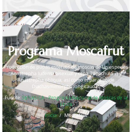
Programa Moscafrut
Producción de pupas estériles de moscas de las especies
Anastrepha ludens (bisexual y cepa Tapachula 7) y
Anastrepha obliqua, así como el parasitoide
Diachasmimorpha longicaudat.
Fuente:
SENASICA - Programa Nacional de Moscas de la
Fruta
Inicio
Moscafrut